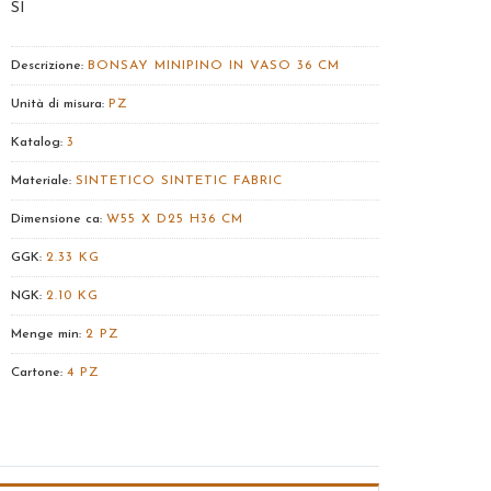
SI
Descrizione:
BONSAY MINIPINO IN VASO 36 CM
Unità di misura:
PZ
Katalog:
3
Materiale:
SINTETICO SINTETIC FABRIC
Dimensione ca:
W55 X D25 H36 CM
GGK:
2.33 KG
NGK:
2.10 KG
Menge min:
2 PZ
Cartone:
4 PZ