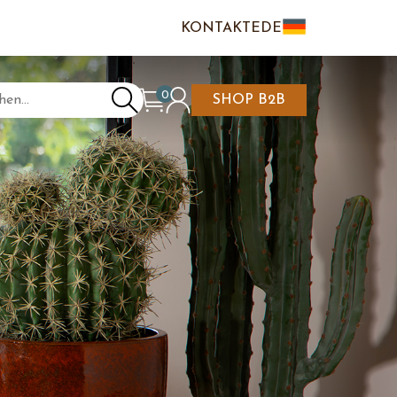
KONTAKTE
DE
IT
EN
0
SHOP B2B
NKAUFSWAGEN IST
N/REGISTRIEREN
LEER