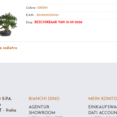
Colore:
GREEN
E.A.N. :
8019990139067
Disp.:
BESCHIKBAAR VAN 01-09-2026
 indietro
S.P.A.
BIANCHI DINO
MEIN KONTO
6
AGENTUR
EINKAUFSWA
 - Italia
SHOWROOM
DATI ACCOU