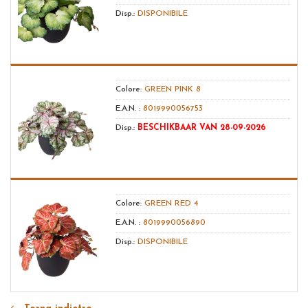
Disp.:
DISPONIBILE
Colore:
GREEN PINK 8
E.A.N. :
8019990056753
Disp.:
BESCHIKBAAR VAN 28-09-2026
Colore:
GREEN RED 4
E.A.N. :
8019990056890
Disp.:
DISPONIBILE