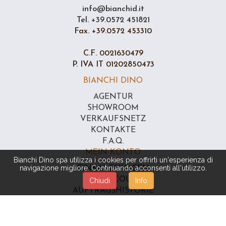
info@bianchid.it
Tel. +39.0572 451821
Fax. +39.0572 453310
C.F. 0021630479
P. IVA IT 01202850473
BIANCHI DINO
AGENTUR
SHOWROOM
VERKAUFSNETZ
KONTAKTE
F.A.Q.
MEIN KONTO
Bianchi Dino spa utilizza i cookies per offrirti un'esperienza di
navigazione migliore. Continuando acconsenti all'utilizzo.
EINKAUFSWAGEN
DATI ACCOUNT
Chiudi
Info
AUFTRAGSHISTORIE