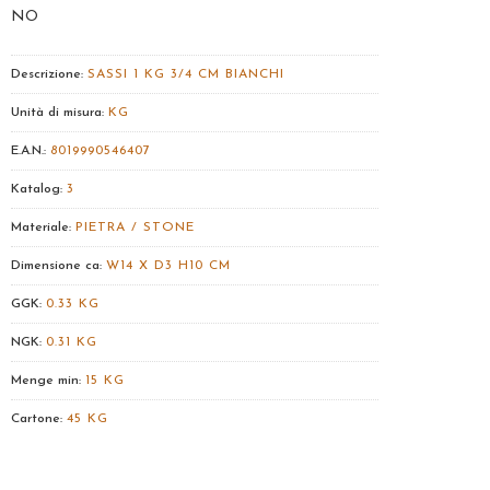
NO
Descrizione:
SASSI 1 KG 3/4 CM BIANCHI
Unità di misura:
KG
E.A.N.:
8019990546407
Katalog:
3
Materiale:
PIETRA / STONE
Dimensione ca:
W14 X D3 H10 CM
GGK:
0.33 KG
NGK:
0.31 KG
Menge min:
15 KG
Cartone:
45 KG