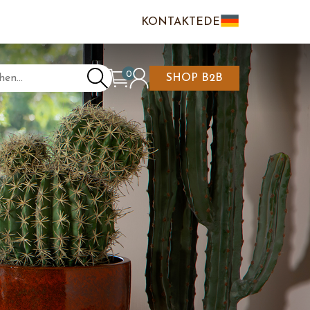
KONTAKTE
DE
IT
EN
0
SHOP B2B
NKAUFSWAGEN IST
N/REGISTRIEREN
LEER