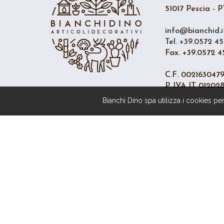
51017 Pescia - PT
info@bianchid.i
Tel. +39.0572 45
Fax. +39.0572 4
C.F. 002163047
P. IVA IT 01202
Bianchi Dino spa utilizza i cookies per