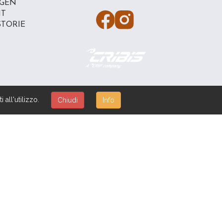
GEN
NT
STORIE
 all'utilizzo.
Chiudi
Info