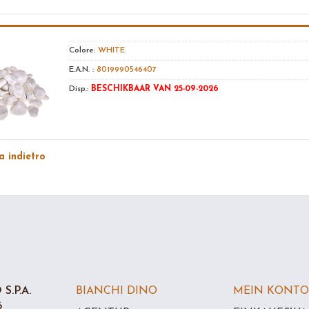
Colore:
WHITE
E.A.N. :
8019990546407
Disp.:
BESCHIKBAAR VAN 25-09-2026
 indietro
S.P.A.
BIANCHI DINO
MEIN KONTO
6