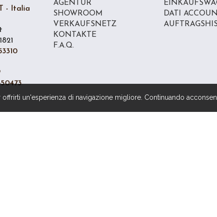
AGENTUR
EINKAUFSWA
 - Italia
SHOWROOM
DATI ACCOU
VERKAUFSNETZ
AUFTRAGSHI
t
KONTAKTE
1821
F.A.Q.
53310
9
850473
 offrirti un'esperienza di navigazione migliore. Continuando acconsenti
PRIVACY POLICY
|
BEDINGUNGEN & KONDITIONEN
Copyright © BIANCHI DINO S.P.A. - Alle Rechte vorbehalten
Powered by
Beexel S.R.L.