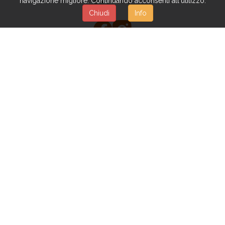
navigazione migliore. Continuando acconsenti all'utilizzo.
Chiudi
Info
PRIVACY POLICY
|
BEDINGUNGEN &
KONDITIONEN
Copyright © BIANCHI DINO S.P.A. - Alle Rechte
vorbehalten
Powered by
Beexel S.R.L.