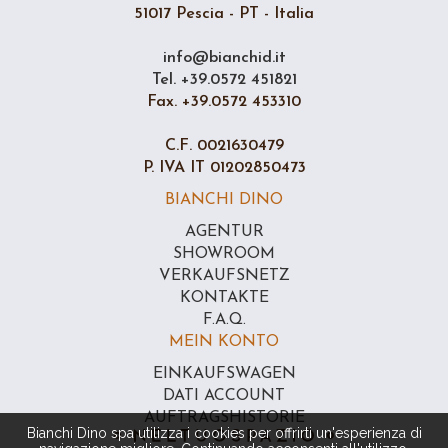
51017 Pescia - PT - Italia
info@bianchid.it
Tel. +39.0572 451821
Fax. +39.0572 453310
C.F. 0021630479
P. IVA IT 01202850473
BIANCHI DINO
AGENTUR
SHOWROOM
VERKAUFSNETZ
KONTAKTE
F.A.Q.
MEIN KONTO
EINKAUFSWAGEN
DATI ACCOUNT
AUFTRAGSHISTORIE
Bianchi Dino spa utilizza i cookies per offrirti un'esperienza di