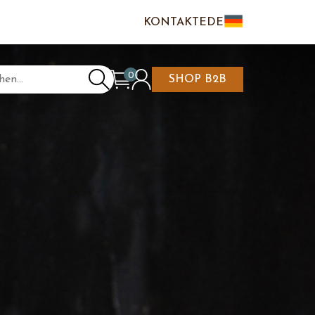
KONTAKTE
DE
IT
EN
0
SHOP B2B
NKAUFSWAGEN IST
N/REGISTRIEREN
LEER