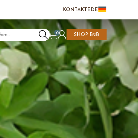
KONTAKTE
DE
IT
EN
0
SHOP B2B
NKAUFSWAGEN IST
N/REGISTRIEREN
LEER