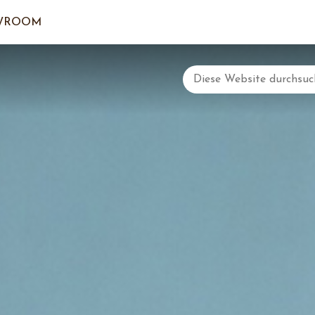
WROOM
DER EI
LOGI