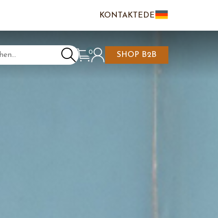
KONTAKTE
DE
IT
EN
0
SHOP B2B
NKAUFSWAGEN IST
N/REGISTRIEREN
LEER