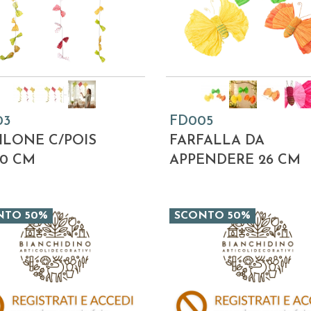
03
FD005
ILONE C/POIS
FARFALLA DA
90 CM
APPENDERE 26 CM
NTO 50%
SCONTO 50%