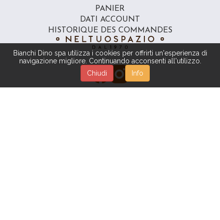
PANIER
DATI ACCOUNT
HISTORIQUE DES COMMANDES
Bianchi Dino spa utilizza i cookies per offrirti un'esperienza di
navigazione migliore. Continuando acconsenti all'utilizzo.
Chiudi
Info
PRIVACY POLICY
|
TERMES & CONDITIONS
Copyright © BIANCHI DINO S.P.A. - Tous droits réservés
Powered by
Beexel S.R.L.