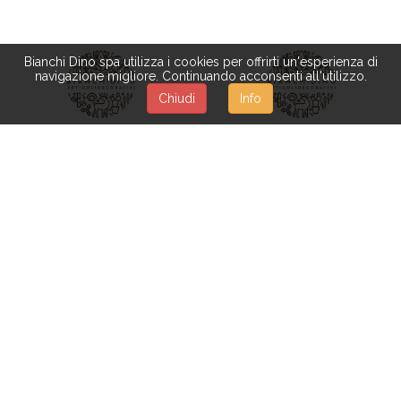
Bianchi Dino spa utilizza i cookies per offrirti un'esperienza di
navigazione migliore. Continuando acconsenti all'utilizzo.
Chiudi
Info
MB032
MB170
TAVOLO C/PIANO
PANCA 220X40XH.44
STONDATO 200X100XH77
CM
Disponible depuis 15-12-2026