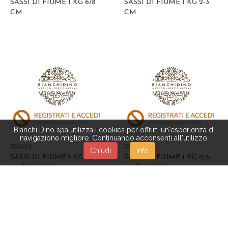
SASSI DI FIUME 1 KG 6/8
SASSI DI FIUME 1 KG 2-3
CM
CM
Bianchi Dino spa utilizza i cookies per offrirti un'esperienza di
navigazione migliore. Continuando acconsenti all'utilizzo.
SS005
SS005/C
Chiudi
Info
SASSI DI FIUME 1 KG 0,5-
SASSI DI FIUME 1 KG 0,5-
1,2 CM MINI
1,2 CM MINI