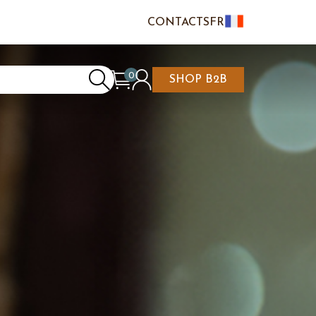
CONTACTS
FR
IT
EN
0
SHOP B2B
ON/ENREGISTREMENT
NIER EST VIDE