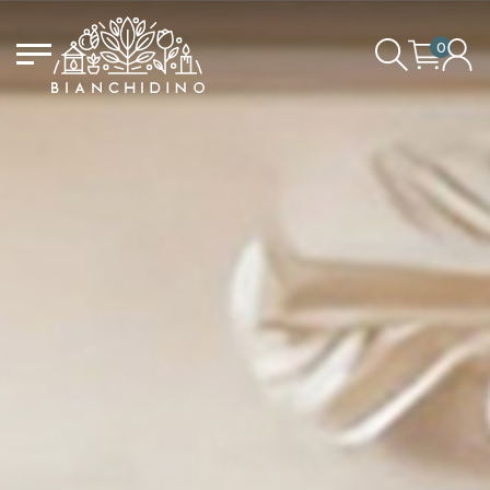
0
IL CARRELLO È VUOTO
ACCEDI/REGISTRATI