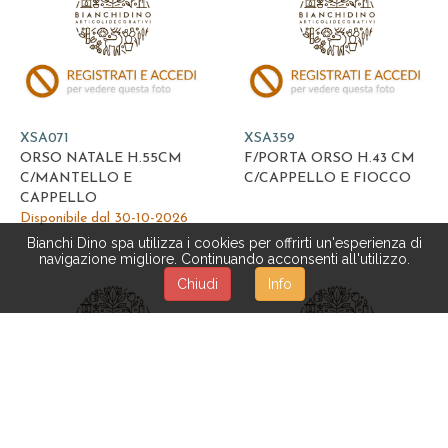
XSA071
XSA359
ORSO NATALE H.55CM
F/PORTA ORSO H.43 CM
C/MANTELLO E
C/CAPPELLO E FIOCCO
CAPPELLO
Disponibile dal 30-10-2026
Bianchi Dino spa utilizza i cookies per offrirti un'esperienza di
navigazione migliore. Continuando acconsenti all'utilizzo.
Chiudi
Info
XSA333
XSA332