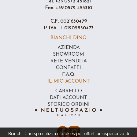
Tel. +39.0572 451821
Fax. +39.0572 453310
C.F. 0021630479
P. IVA IT 01202850473
BIANCHI DINO
AZIENDA
SHOWROOM
RETE VENDITA
CONTATTI
F.A.Q.
IL MIO ACCOUNT
CARRELLO
DATI ACCOUNT
STORICO ORDINI
Bianchi Dino spa utilizza i cookies per offrirti un'esperienza di