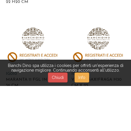
22 H20 CM
Bianchi Dino spa utilizza i cookies per offrirti un'esperienza di
navigazione migliore. Continuando acconsenti all'utilizzo.
IG010
IG017
Chiudi
Info
MARANTA 11 FGL IN VASO
VASO C/SAXIFRAGA H30
36 CM
CM X 25