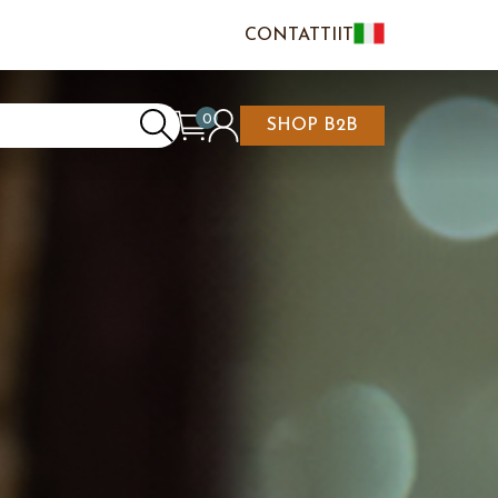
CONTATTI
IT
EN
FR
0
SHOP B2B
RRELLO È VUOTO
DI/REGISTRATI