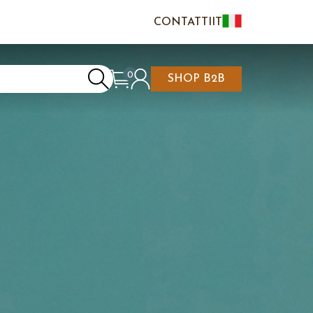
CONTATTI
IT
EN
FR
0
SHOP B2B
RRELLO È VUOTO
DI/REGISTRATI