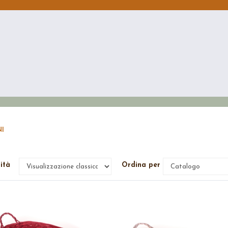
I
lità
Ordina per