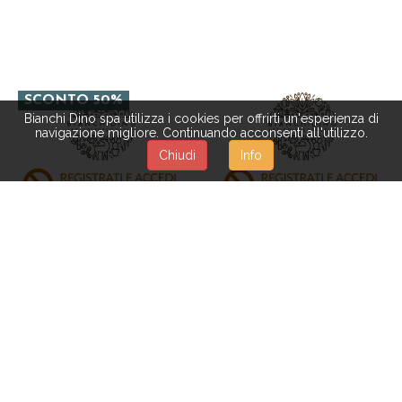
SCONTO 50%
Bianchi Dino spa utilizza i cookies per offrirti un'esperienza di
navigazione migliore. Continuando acconsenti all'utilizzo.
Chiudi
Info
TS001
OA057
GREMBIULE C/GUFETTO
SET/2 ELFI 45 CM
H.82 CM**SC
C/CAPPELLO ZUCCA
Disponibile dal 28-09-2026