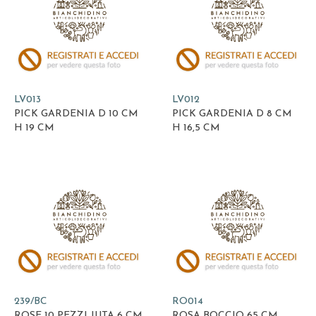
LV013
LV012
PICK GARDENIA D 10 CM
PICK GARDENIA D 8 CM
H 19 CM
H 16,5 CM
239/BC
RO014
ROSE 10 PEZZI JUTA 6 CM
ROSA BOCCIO 65 CM