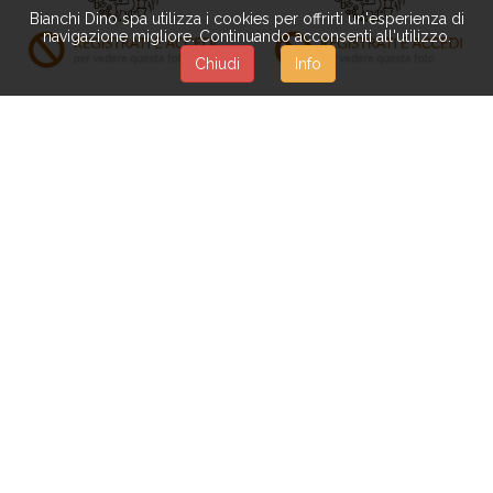
Bianchi Dino spa utilizza i cookies per offrirti un'esperienza di
navigazione migliore. Continuando acconsenti all'utilizzo.
Chiudi
Info
RO011
RO092
ROSA BOCCIO 55 CM
ROSA VELVET SINGOLA
55 CM
RO010
RO096
ROSA BOCCIO 50 CM
ROSA BACARAT 67 CM