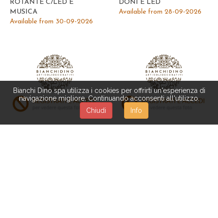
ROTANTE C/LED E
DONI E LED
MUSICA
Available from 28-09-2026
Available from 30-09-2026
Bianchi Dino spa utilizza i cookies per offrirti un'esperienza di
navigazione migliore. Continuando acconsenti all'utilizzo.
Chiudi
Info
XAS431
XAS018
BABBO NATALE 64 CM
BABBO NATALE 72 CM SU
C/LED
SLITTA C/LED