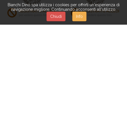
Bianchi Dino spa utilizza i cookies per offrirti un'esperienza di
navigazione migliore. Continuando acconsenti all'utilizzo.
Chiudi
Info
2S021
2S022
CIOTOLA BIO OASIS
CIOTOLA BIO OASIS
C/SPUGNA 13X9X5 CM
C/SPUGNA 25X9X5 CM
RET
RET
2S038
2S039
MUSKINET 10X10X5 CM
MUSKINET 25X10X8 CM
EDEN K14