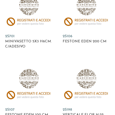
2S701
2S106
MINIVASETTO 5X3 H6CM.
FESTONE EDEN 200 CM
C/ADESIVO
2S107
2S198
FESTONE EDEN 100 CM
VERTICALE FLOR H.25