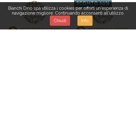
SCONTO 50%
Bianchi Dino spa utilizza i cookies per offrirti un'esperienza di
navigazione migliore. Continuando acconsenti all'utilizzo.
Chiudi
Info
1VR524
SO023
CUORE APRIBILE
PORTA LETTERE 25X10X21
PLASTICA 140 MM
CM ***SC
SCONTO 50%
SO002
SO030