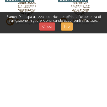
Bianchi Dino spa utilizza i cookies per offrirti un'esperienza di
navigazione migliore. Continuando acconsenti all'utilizzo.
Chiudi
Info
SO039
FD027
DECORO C/CUORI DA
COPPIA UCCELLINI 24
APP. 45 CM**SC
CM ****SC
SCONTO 50%
XBL054
SV011