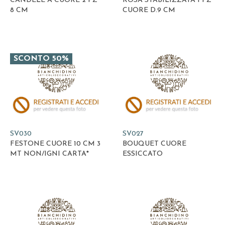
CANDELE A CUORE 2 PZ
ROSA STABILIZZATA 1 PZ
8 CM
CUORE D.9 CM
SCONTO 50%
SV030
SV027
FESTONE CUORE 10 CM 3
BOUQUET CUORE
MT NON/IGNI CARTA*
ESSICCATO