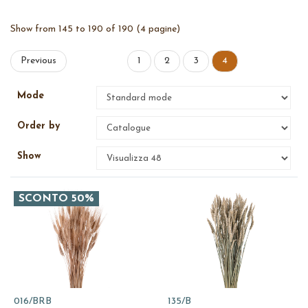
Show from 145 to 190 of 190 (4 pagine)
Previous
1
2
3
4
Mode
Order by
Show
SCONTO 50%
016/BRB
135/B