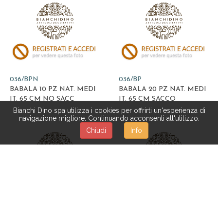
036/BPN
036/BP
BABALA 10 PZ NAT. MEDI
BABALA 20 PZ NAT. MEDI
IT. 65 CM NO SACC
IT. 65 CM SACCO
Bianchi Dino spa utilizza i cookies per offrirti un'esperienza di
navigazione migliore. Continuando acconsenti all'utilizzo.
Chiudi
Info
DN072
274/B