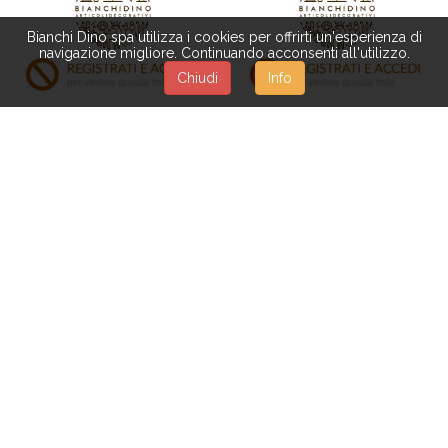
Bianchi Dino spa utilizza i cookies per offrirti un'esperienza di
navigazione migliore. Continuando acconsenti all'utilizzo.
Chiudi
Info
BL024
OG082
PALLET VASSOIO 25X40
FOGLIA LEGNO 48 CM
CM
ORIZZONTALE
BL070
BL073
FETTE CIPO ESTRELA 500
FETTA LEGNO D.20 CM