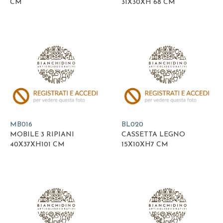
CM
31X30XH 68 CM
MB016
BL020
MOBILE 3 RIPIANI
CASSETTA LEGNO
40X37XH101 CM
15X10XH7 CM