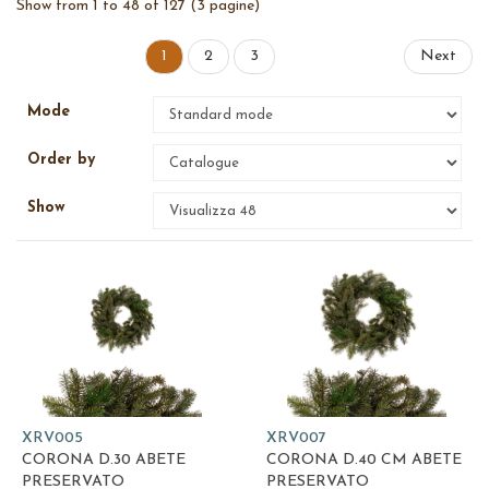
Show from 1 to 48 of 127 (3 pagine)
1
2
3
Next
Mode
Order by
Show
XRV005
XRV007
CORONA D.30 ABETE
CORONA D.40 CM ABETE
PRESERVATO
PRESERVATO