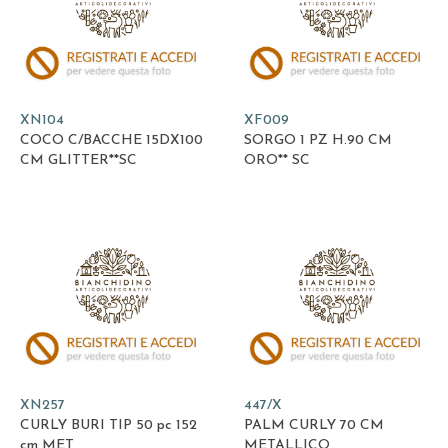
XN104
XF009
COCO C/BACCHE 15DX100
SORGO 1 PZ H.90 CM
CM GLITTER**SC
ORO** SC
XN257
447/X
CURLY BURI TIP 50 pc 152
PALM CURLY 70 CM
cm MET
METALLICO