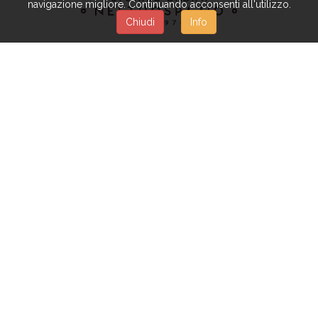
navigazione migliore. Continuando acconsenti all'utilizzo.
Chiudi
Info
PRIVACY POLICY
|
TERMINI & CONDIZIONI
Copyright © BIANCHI DINO S.P.A. - Tutti i diritti
riservati
Powered by
Beexel S.R.L.