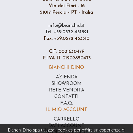
Via dei Fiori - 16
51017 Pescia - PT - Italia
info@bianchid.it
Tel. +39.0572 451821
Fax. +39.0572 453310
C.F. 0021630479
P. IVA IT 01202850473
BIANCHI DINO
AZIENDA
SHOWROOM
RETE VENDITA
CONTATTI
F.A.Q.
IL MIO ACCOUNT
CARRELLO
DATI ACCOUNT
Bianchi Dino spa utilizza i cookies per offrirti un'esperienza di
STORICO ORDINI