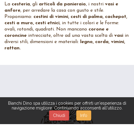
La
cesteria
, gli
articoli da panieraio
, i nostri
vasi e
anfore
, per arredare la casa con gusto e stile.
Proponiamo:
cestini di vimini, cesti di palma, cachepot,
cesti a muro, cesti etnici
, in tutte i colori e le forme:
ovali, rotondi, quadrati. Non mancano
corone e
coroncine
intrecciate, oltre ad una vasta scelta di
vasi
in
diversi stili, dimensioni e materiali:
legno, corda, vimini,
rattan.
Bianchi Dino spa utilizza i cookies per offrirti un'esperienza di
navigazione migliore. Continuando acconsenti all'utilizzo.
Chiudi
Info