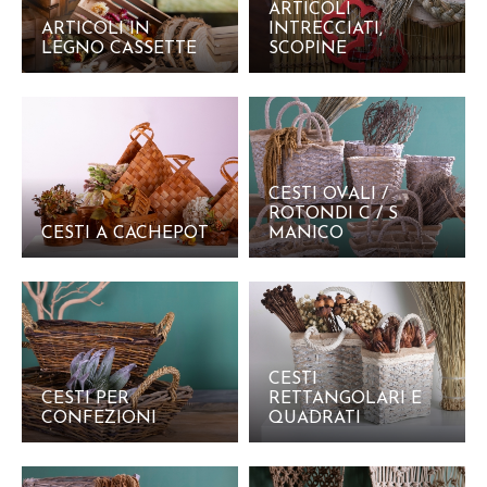
ARTICOLI
ARTICOLI IN
INTRECCIATI,
LEGNO CASSETTE
SCOPINE
CESTI OVALI /
ROTONDI C / S
CESTI A CACHEPOT
MANICO
CESTI
CESTI PER
RETTANGOLARI E
CONFEZIONI
QUADRATI