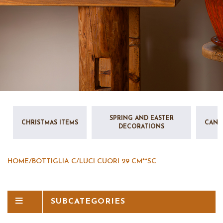
SPRING AND EASTER
CHRISTMAS ITEMS
CAND
DECORATIONS
HOME
/
BOTTIGLIA C/LUCI CUORI 29 CM**SC
SUBCATEGORIES