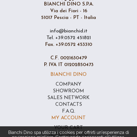
BIANCHI DINO S.P.A.
Via dei Fiori - 16
51017 Pescia - PT - Italia
info@bianchid.it
Tel. +39.0572 451821
Fax. +39.0572 453310
C.F. 0021630479
P. IVA IT 01202850473
BIANCHI DINO
COMPANY
SHOWROOM
SALES NETWORK
CONTACTS
F.A.Q.
MY ACCOUNT
YOUR CART
Bianchi Dino spa utilizza i cookies per offrirti un'esperienza di
ACCOUNT INFO