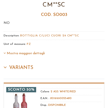
CM**SC
COD. SO003
NO
Description:
BOTTIGLIA C/LUCI CUORI 29 CM**SC
Unit of measure:
PZ
Mostra maggiori dettagli
VARIANTS
SCONTO 50%
Colore:
2 ASS WHITE/RED
E.A.N. :
8019990055480
Disp.:
DISPONIBILE