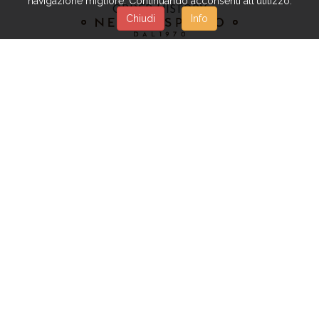
navigazione migliore. Continuando acconsenti all'utilizzo.
ORDER HISTORY
Chiudi
Info
PRIVACY POLICY
|
TERMS & CONDITIONS
Copyright © BIANCHI DINO S.P.A. - All rights reserved
Powered by
Beexel S.R.L.