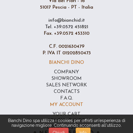
Via dei Fiori - 16
51017 Pescia - PT - Italia
info@bianchid.it
Tel. +39.0572 451821
Fax. +39.0572 453310
C.F. 0021630479
P. IVA IT 01202850473
BIANCHI DINO
COMPANY
SHOWROOM
SALES NETWORK
CONTACTS
F.A.Q.
MY ACCOUNT
YOUR CART
Bianchi Dino spa utilizza i cookies per offrirti un'esperienza di
ACCOUNT INFO
navigazione migliore. Continuando acconsenti all'utilizzo.
ORDER HISTORY
Chiudi
Info