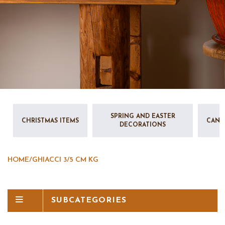
SPRING AND EASTER
CHRISTMAS ITEMS
CAND
DECORATIONS
HOME
/
GHIACCI 3/5 CM KG
SUBCATEGORIES