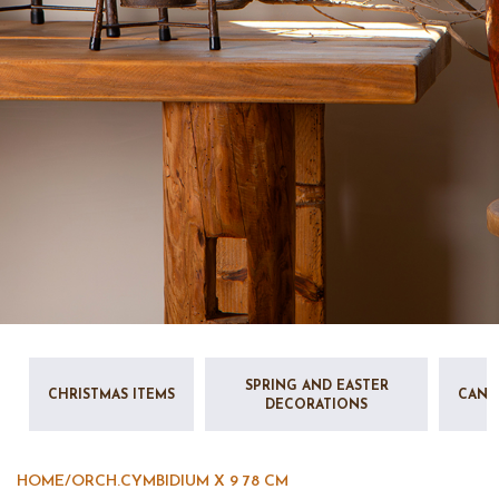
SPRING AND EASTER
CHRISTMAS ITEMS
CAND
DECORATIONS
HOME
/
ORCH.CYMBIDIUM X 9 78 CM