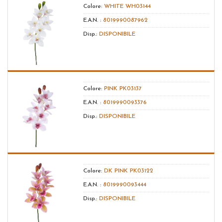
Colore:
WHITE WH03144
E.A.N. :
8019990087962
Disp.:
DISPONIBILE
Colore:
PINK PK03137
E.A.N. :
8019990093376
Disp.:
DISPONIBILE
Colore:
DK PINK PK03122
E.A.N. :
8019990093444
Disp.:
DISPONIBILE