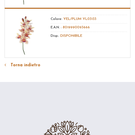
Colore:
YEL/PLUM YL03133
E.A.N. :
8019990093666
Disp.:
DISPONIBILE
Torna indietro