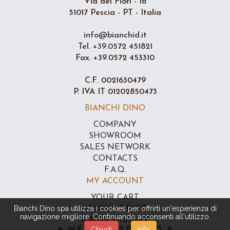
Via dei Fiori - 16
51017 Pescia - PT - Italia
info@bianchid.it
Tel. +39.0572 451821
Fax. +39.0572 453310
C.F. 0021630479
P. IVA IT 01202850473
BIANCHI DINO
COMPANY
SHOWROOM
SALES NETWORK
CONTACTS
F.A.Q.
MY ACCOUNT
YOUR CART
Bianchi Dino spa utilizza i cookies per offrirti un'esperienza di
ACCOUNT INFO
navigazione migliore. Continuando acconsenti all'utilizzo.
ORDER HISTORY
Chiudi
Info